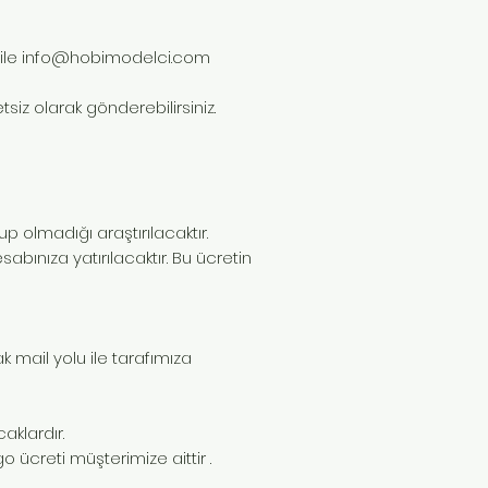
ile
info@hobimodelci.com
siz olarak gönderebilirsiniz.
p olmadığı araştırılacaktır.
bınıza yatırılacaktır. Bu ücretin
 mail yolu ile tarafımıza
aklardır.
o ücreti müşterimize aittir .