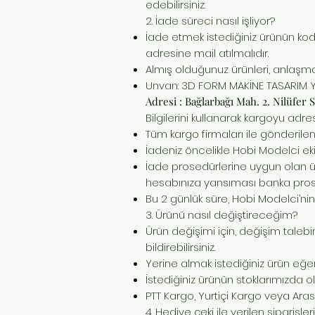
edebilirsiniz.
2. İade süreci nasıl işliyor?
İade etmek istediğiniz ürünün kodu,
adresine mail atılmalıdır.
Almış olduğunuz ürünleri, anlaşmal
Unvan: 3D FORM MAKİNE TASARIM YAZI
Adresi : Bağlarbağı Mah. 2. Nilüfer
Bilgilerini kullanarak kargoyu ad
Tüm kargo firmaları ile gönderilen 
İadeniz öncelikle Hobi Modelci eki
İade prosedürlerine uygun olan ürü
hesabınıza yansıması banka prose
Bu 2 günlük süre, Hobi Modelci’nin
3. Ürünü nasıl değiştireceğim?
Ürün değişimi için, değişim taleb
bildirebilirsiniz.
Yerine almak istediğiniz ürün eğer
İstediğiniz ürünün stoklarımızda ol
PTT Kargo, Yurtiçi Kargo veya Aras
4. Hediye çeki ile verilen siparişler