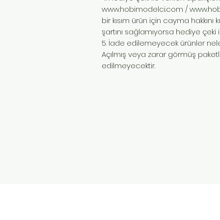
www.hobimodelci.com
/
www.hob
bir kısım ürün için cayma hakkını
şartını sağlamıyorsa hediye çeki 
5. İade edilemeyecek ürünler nele
Açılmış veya zarar görmüş paketle
edilmeyecektir.