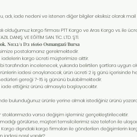
 adı, iade nedeni ve istenen diğer bilgiler eksiksiz olarak mail 
ı olduğumuz kargo firması PTT Kargo ve Aras Kargo vs. ile ücret
L DANIŞ. VE EĞİTİM SAN. TİC. LTD. ŞTİ.
 Sok. No:12/1 D:1 16160 Osmangazi/Bursa
resimize postalamanız gerekmektedir.
iadelerin kargo ücreti müşterimize aittir.
bi tarafından incelenecek, yukarıda belirtilen şartlara uygun olu
nlerin iadesi onaylanacak, ürün ücreti 2 iş günü içerisinde hesa
dürleri gereği 7-15 iş gününü bulabilmektedir.
 iade ettiğiniz ürünü almasıyla başlayacaktır
.
inde bulunduğunuz ürünle yerine almak istediğiniz ürünü yazarak
 stoklarımızda varsa değişim işleminiz gerçekleştirilecektir.
madığı görülürse, müşteri temsilcilerimiz size telefon ile ulaşac
 Kargo dışındaki kargo firmaları ile gönderilen değişimlerin karg
in iadesi nasıl yapılır?