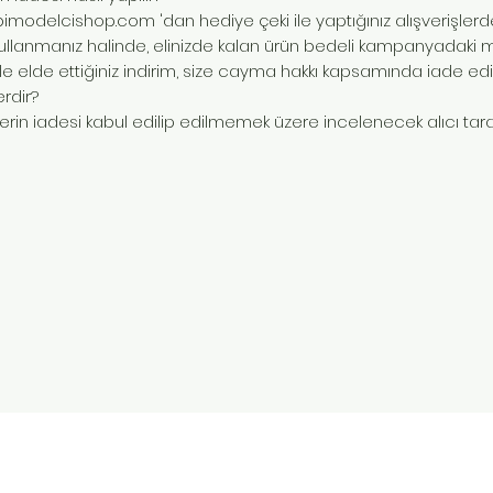
imodelcishop.com
'dan hediye çeki ile yaptığınız alışverişlerd
 kullanmanız halinde, elinizde kalan ürün bedeli kampanyadaki
ile elde ettiğiniz indirim, size cayma hakkı kapsamında iade ed
rdir?
rin iadesi kabul edilip edilmemek üzere incelenecek alıcı taraf