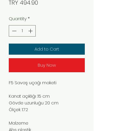
Price
TRY 494.90
Quantity
*
Add to Cart
Buy Now
F5 Savaş uçağı maketi
Kanat açıklığı :15 cm
Gövde uzunluğu 20 cm
Ölçek 1:72
Malzeme
Abs plastik