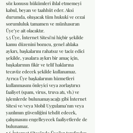
söz konusu hükümleri ihlal etmemeyi
kabul, beyan ve taahhüt eder. Aksi
durumda, oluşacak tüm hukuki ve cezai
sorumluluk tamamen ve münhasıran
Üye’ye ait olacaktır.
5.5 Üye, İnternet Sitesi'ni hiçbir şekilde
kamu düzenini bozucu, genel ahlaka
aykırı, başkalarını rahatsız ve taciz edici
şekilde, yasalara aykırı bir amaç için,
başkalarının fikir ve telif haklarına
tecavüz edecek şekilde kullanamaz.
Ayrıca Üye başkalarının hizmetleri
kullanmasını önleyici veya zorlaştırıcı
faaliyet (spam, virus, truva atı, vb.) ve
işlemlerde bulunamayacağı gibi İnternet
Sitesi ve/veya Mobil Uygulama’nın veya
yazılımın güvenliğini tehdit edecek,
çalışmasını engelleyecek faaliyetlerde de
bulunamaz.