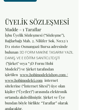
ÜYELİK SÖZLEŞMESİ
Madde – 1 Taraflar
İşbu Üyelik Sözleşmesi (“Sözleşme”),
Bağlarbağı Mah. 2. Nilüfer Sok. No:12/1
D:1 16160 Osmangazi/Bursa adresinde
bulunan
3D FORM MAKİNE TASARIM YAZIL.
DANIŞ. VE E EĞİTİM SAN.TİC.LTD.ŞTİ
("Şirket" veya “3D Form/Hobi
Modelci”) ve Şirket tarafından
işletilen
www.hobimodelcishop.com /
www.hobimodelci.com
internet
sitelerine (“İnternet Sitesi”) üye olan
kişiler (“Üye(ler)”) arasında elektronik
ortamda akdedilmiştir. Şirket ve Üye
bundan böyle birlikte “Taraflar” olarak
anılacaktır.