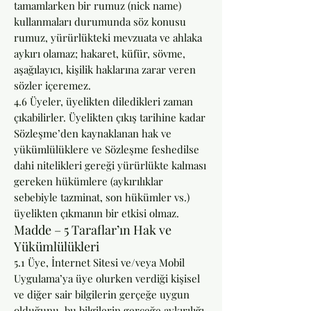
tamamlarken bir rumuz (nick name)
kullanmaları durumunda söz konusu
rumuz, yürürlükteki mevzuata ve ahlaka
aykırı olamaz; hakaret, küfür, sövme,
aşağılayıcı, kişilik haklarına zarar veren
sözler içeremez.
4.6 Üyeler, üyelikten diledikleri zaman
çıkabilirler. Üyelikten çıkış tarihine kadar
Sözleşme’den kaynaklanan hak ve
yükümlülüklere ve Sözleşme feshedilse
dahi nitelikleri gereği yürürlükte kalması
gereken hükümlere (aykırılıklar
sebebiyle tazminat, son hükümler vs.)
üyelikten çıkmanın bir etkisi olmaz.
Madde – 5 Taraflar’ın Hak ve
Yükümlülükleri
5.1 Üye, İnternet Sitesi ve/veya Mobil
Uygulama’ya üye olurken verdiği kişisel
ve diğer sair bilgilerin gerçeğe uygun
olduğunu, bu bilgilerin gerçeğe aykırılığı