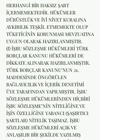
HERHANGİ BİR HAKSIZ ŞART
İÇERMEMEKTEDİR. HÜKÜMLER
DÜRÜSTLÜK VE İYİ NİYET KURALINA
AYKIRILIK TEŞKİL ETMEMEKTE OLUP
TÜKETİCİNİN KORUNMASI MEVZUATINA
UYGUN OLARAK HAZIRLANMIŞTIR.
(f) İŞBU SÖZLEŞME HÜKÜMLERİ TÜRK
BORÇLAR KANUNU HÜKÜMLERİ DE
DİKKATE ALINARAK HAZIRLANMIŞTIR.
TÜRK BORÇLAR KANUNU’NUN 21.
MADDESİNDE ÖNGÖRÜLEN
BAĞLAYICILIK VE İÇERİK DENETİMİ
ÜYE TARAFINDAN YAPILMIŞTIR. İŞBU
SÖZLEŞME HÜKÜMLERİNDEN HİÇBİRİ
İŞBU SÖZLEŞME’NİN NİTELİĞİNE VE
İŞİN ÖZELLİĞİNE YABANCI (ŞAŞIRTICI
ŞARTLAR) NİTELİK TAŞIMAZ. İŞBU
SÖZLEŞME HÜKÜMLERİ AÇIK VE
ANLAŞILIR BİR ŞEKİLDE YAZILMIŞ