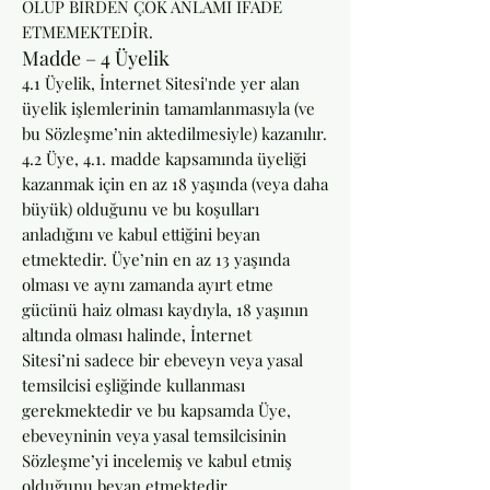
OLUP BİRDEN ÇOK ANLAMI İFADE
ETMEMEKTEDİR.
Madde – 4 Üyelik
4.1 Üyelik, İnternet Sitesi'nde yer alan
üyelik işlemlerinin tamamlanmasıyla (ve
bu Sözleşme’nin aktedilmesiyle) kazanılır.
4.2 Üye, 4.1. madde kapsamında üyeliği
kazanmak için en az 18 yaşında (veya daha
büyük) olduğunu ve bu koşulları
anladığını ve kabul ettiğini beyan
etmektedir. Üye’nin en az 13 yaşında
olması ve aynı zamanda ayırt etme
gücünü haiz olması kaydıyla, 18 yaşının
altında olması halinde, İnternet
Sitesi’ni sadece bir ebeveyn veya yasal
temsilcisi eşliğinde kullanması
gerekmektedir ve bu kapsamda Üye,
ebeveyninin veya yasal temsilcisinin
Sözleşme’yi incelemiş ve kabul etmiş
olduğunu beyan etmektedir.