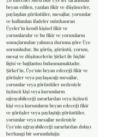
5.6 İnternet Sitesi'nde Üye'ler tarafından
beyan edilen, yazılan fikir ve düşünceler,
paylaşılan görüntüler, mesajlar, yorumlar
ve kullanılan ifadeler münhasıran
Üyeler’in kendi kişisel fikir ve
yorumlarıdır ve bu fikir ve yorumların
sonuçlarından yalnızca duruma göre Üye
sorumludur. Bu görüş, görüntü, yorum,
mesaj ve düşüncelerin Şirket ile hiçbir
ilgisi ve bağlantısı bulunmamaktadır.
Şirket’in, Üye'nin beyan edeceği fikir ve
görüşler veya paylaşacağı mesajlar,
yorumlar veya görüntüler nedeniyle
üçüncü kişi veya kurumların
uğrayabileceği zararlardan veya üçüncü
kişi veya kurumların beyan edeceği fikir
ve görüşler veya paylaştığı görüntüler,
yorumlar veya mesajlar nedeniyle
Üye'nin uğrayabileceği zararlardan dolayı
herhangi bir sorumluluğu