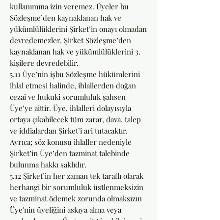
kullanımına izin veremez. Üyeler bu
Sözleşme’den kaynaklanan hak ve
yükümlülüklerini Şirket’in onayı olmadan
devredemezler. Şirket Sözleşme’den
kaynaklanan hak ve yükümlülüklerini 3.
kişilere devredebilir.
5.11 Üye’nin işbu Sözleşme hükümlerini
ihlal etmesi halinde, ihlallerden doğan
cezai ve hukuki sorumluluk şahsen
Üye’ye aittir. Üye, ihlalleri dolayısıyla
ortaya çıkabilecek tüm zarar, dava, talep
ve iddialardan Şirket’i ari tutacaktır.
Ayrıca; söz konusu ihlaller nedeniyle
Şirket’in Üye’den tazminat talebinde
bulunma hakkı saklıdır.
5.12 Şirket’in her zaman tek taraflı olarak
herhangi bir sorumluluk üstlenmeksizin
ve tazminat ödemek zorunda olmaksızın
Üye'nin üyeliğini askıya alma veya