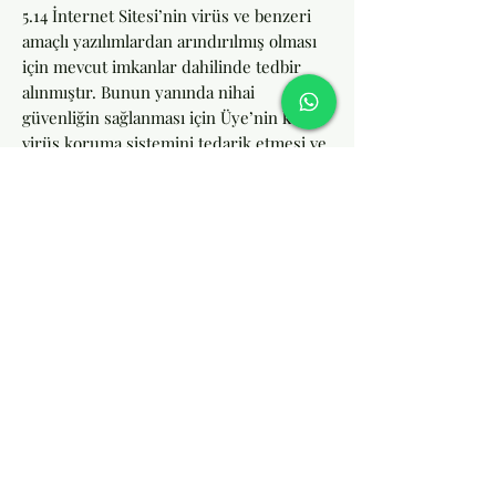
5.14 İnternet Sitesi’nin virüs ve benzeri
amaçlı yazılımlardan arındırılmış olması
için mevcut imkanlar dahilinde tedbir
alınmıştır. Bunun yanında nihai
güvenliğin sağlanması için Üye’nin kendi
virüs koruma sistemini tedarik etmesi ve
gerekli korumayı sağlaması
gerekmektedir. Bu bağlamda Üye, Hobi
Modelci İnternet Sitesi’ne üye olmakla,
kendi yazılım ve işletim sistemlerinde
oluşabilecek (spam, virus, truva atı da
dahil ve fakat bunlarla sınırlı olmaksızın)
tüm hata ve bunların doğrudan ya da
dolaylı sonuçlarından kendisinin sorumlu
olduğunu kabul etmiş sayılır.
5.15 Üyeler’e sağlanan herhangi bir
hizmeti, ayrıcalığı veya Hobi
Modelci ürünlerini değiştirme,
durdurma ya da sonlandırma ve dilediği