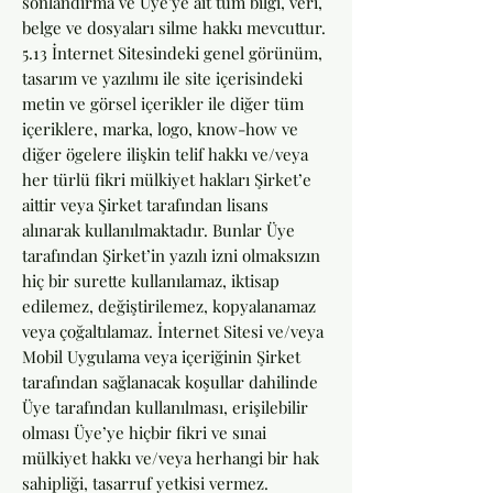
sonlandırma ve Üye'ye ait tüm bilgi, veri,
belge ve dosyaları silme hakkı mevcuttur.
5.13 İnternet Sitesindeki genel görünüm,
tasarım ve yazılımı ile site içerisindeki
metin ve görsel içerikler ile diğer tüm
içeriklere, marka, logo, know-how ve
diğer ögelere ilişkin telif hakkı ve/veya
her türlü fikri mülkiyet hakları Şirket’e
aittir veya Şirket tarafından lisans
alınarak kullanılmaktadır. Bunlar Üye
tarafından Şirket’in yazılı izni olmaksızın
hiç bir surette kullanılamaz, iktisap
edilemez, değiştirilemez, kopyalanamaz
veya çoğaltılamaz. İnternet Sitesi ve/veya
Mobil Uygulama veya içeriğinin Şirket
tarafından sağlanacak koşullar dahilinde
Üye tarafından kullanılması, erişilebilir
olması Üye’ye hiçbir fikri ve sınai
mülkiyet hakkı ve/veya herhangi bir hak
sahipliği, tasarruf yetkisi vermez.