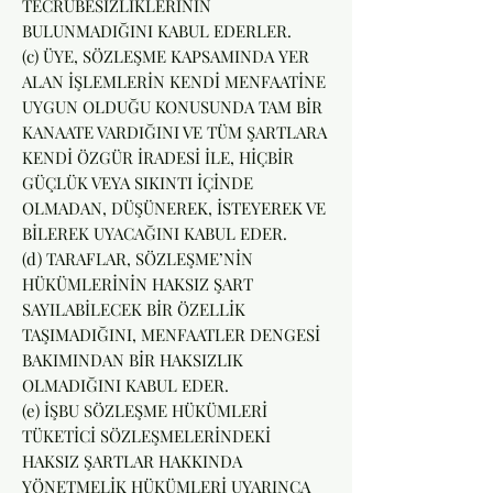
TECRÜBESİZLİKLERİNİN
BULUNMADIĞINI KABUL EDERLER.
(c) ÜYE, SÖZLEŞME KAPSAMINDA YER
ALAN İŞLEMLERİN KENDİ MENFAATİNE
UYGUN OLDUĞU KONUSUNDA TAM BİR
KANAATE VARDIĞINI VE TÜM ŞARTLARA
KENDİ ÖZGÜR İRADESİ İLE, HİÇBİR
GÜÇLÜK VEYA SIKINTI İÇİNDE
OLMADAN, DÜŞÜNEREK, İSTEYEREK VE
BİLEREK UYACAĞINI KABUL EDER.
(d) TARAFLAR, SÖZLEŞME’NİN
HÜKÜMLERİNİN HAKSIZ ŞART
SAYILABİLECEK BİR ÖZELLİK
TAŞIMADIĞINI, MENFAATLER DENGESİ
BAKIMINDAN BİR HAKSIZLIK
OLMADIĞINI KABUL EDER.
(e) İŞBU SÖZLEŞME HÜKÜMLERİ
TÜKETİCİ SÖZLEŞMELERİNDEKİ
HAKSIZ ŞARTLAR HAKKINDA
YÖNETMELİK HÜKÜMLERİ UYARINCA