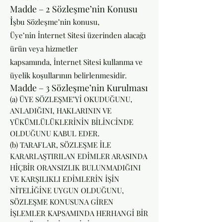
Madde – 2 Sözleşme’nin Konusu
İ
şbu Sözleşme’nin konusu,
Üye’nin İnternet Sitesi üzerinden alacağı
ürün veya hizmetler
kapsamında, İnternet Sitesi kullanma ve
üyelik koşullarının belirlenmesidir.
Madde – 3 Sözleşme’nin Kurulması
(a) ÜYE SÖZLEŞME’Yİ OKUDUĞUNU,
ANLADIĞINI, HAKLARININ VE
YÜKÜMLÜLÜKLERİNİN BİLİNCİNDE
OLDUĞUNU KABUL EDER.
(b) TARAFLAR, SÖZLEŞME İLE
KARARLAŞTIRILAN EDİMLER ARASINDA
HİÇBİR ORANSIZLIK BULUNMADIĞINI
VE KARŞILIKLI EDİMLERİN İŞİN
NİTELİĞİNE UYGUN OLDUĞUNU,
SÖZLEŞME KONUSUNA GİREN
İŞLEMLER KAPSAMINDA HERHANGİ BİR