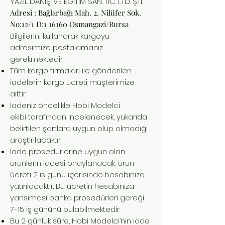
YAZIL DANIŞ. VE EĞİTİM SAN. TİC. LTD. ŞTİ.
Adresi : Bağlarbağı Mah. 2. Nilüfer Sok.
No:12/1 D:1 16160 Osmangazi/Bursa
Bilgilerini kullanarak kargoyu
adresimize postalamanız
gerekmektedir.
Tüm kargo firmaları ile gönderilen
iadelerin kargo ücreti müşterimize
aittir.
İadeniz öncelikle Hobi Modelci
ekibi tarafından incelenecek, yukarıda
belirtilen şartlara uygun olup olmadığı
araştırılacaktır.
İade prosedürlerine uygun olan
ürünlerin iadesi onaylanacak, ürün
ücreti 2 iş günü içerisinde hesabınıza
yatırılacaktır. Bu ücretin hesabınıza
yansıması banka prosedürleri gereği
7-15 iş gününü bulabilmektedir.
Bu 2 günlük süre, Hobi Modelci’nin iade