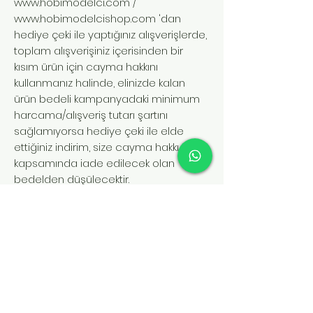
www.hobimodelci.com
/
www.hobimodelcishop.com
'dan
hediye çeki ile yaptığınız alışverişlerde,
toplam alışverişiniz içerisinden bir
kısım ürün için cayma hakkını
kullanmanız halinde, elinizde kalan
ürün bedeli kampanyadaki minimum
harcama/alışveriş tutarı şartını
sağlamıyorsa hediye çeki ile elde
ettiğiniz indirim, size cayma hakkı
kapsamında iade edilecek olan
bedelden düşülecektir.
5. İade edilemeyecek ürünler nelerdir?
Açılmış veya zarar görmüş paketlerin
iadesi kabul edilip edilmemek üzere
incelenecek alıcı tarafın kontrolü
dahilinde ise kabul edilmeyecektir.