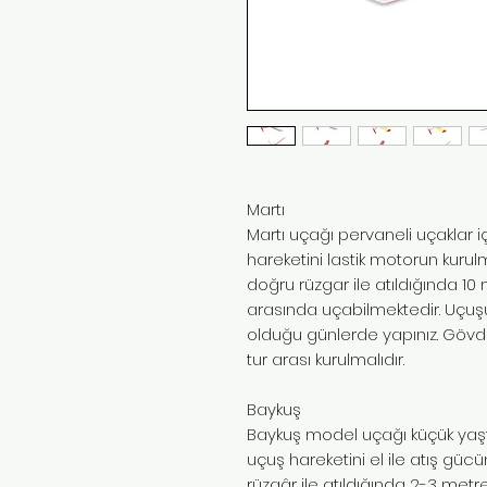
Martı
Martı uçağı pervaneli uçaklar 
hareketini lastik motorun kur
doğru rüzgar ile atıldığında 1
arasında uçabilmektedir. Uçu
olduğu günlerde yapınız. Gövd
tur arası kurulmalıdır.
Baykuş
Baykuş model uçağı küçük yaşta
uçuş hareketini el ile atış gü
rüzgâr ile atıldığında 2-3 metr