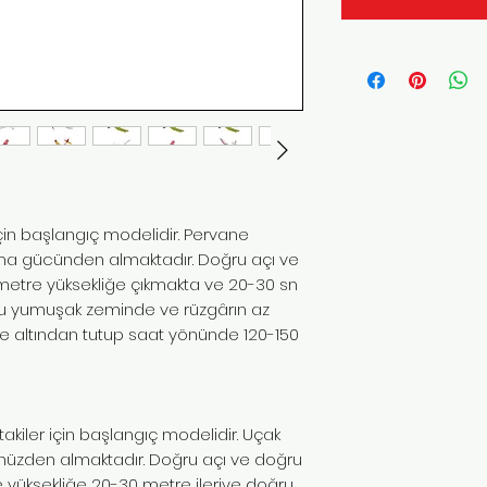
için başlangıç modelidir. Pervane
ulma gücünden almaktadır. Doğru açı ve
0 metre yüksekliğe çıkmakta ve 20-30 sn
şu yumuşak zeminde ve rüzgârın az
e altından tutup saat yönünde 120-150
kiler için başlangıç modelidir. Uçak
cünüzden almaktadır. Doğru açı ve doğru
e yüksekliğe 20-30 metre ileriye doğru