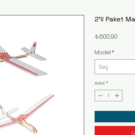
2'li Paket M
Fiyat
₺600,90
Model
*
Seç
Adet
*
H