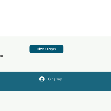
Bize Ulaşın
dı.
Giriş Yap