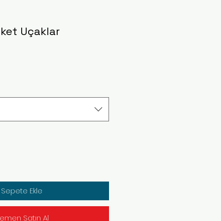
aket Uçaklar
Sepete Ekle
emen Satın Al