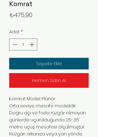
Komrat
Fiyat
₺475,90
Adet
*
Sepete Ekle
Hemen Satın Al
Komrat Model Planör
Orta seviye mesafe modelidir.
Doğru açı ve fazla rüzgâr olmayan
günlerde uçurulduğunda 25-35
metre uçuş mesafesi ölçülmüştür.
Rüzgârı arkanıza veya yan yönde