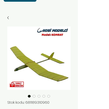
Stok kodu: 681189310960