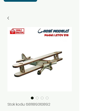
Stok kodu: 681189310892