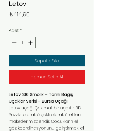
Letov
Fiyat
₺414,90
Adet
*
Sepete Ekle
Hemen Satın Al
Letov S16 Smolik – Tarihi Bağış
Uçaklar Serisi - Bursa Uçağı
Letov uçağı Çek malı bir uçaktır. 3D
Puzzle olarak ölçekli olarak üretilen
maketlerimizdendir. Çocukların el
göz koordinasyonunu geliştirmek, el